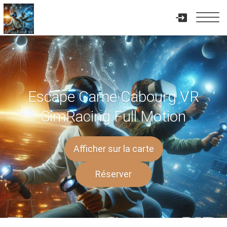
Escape Game Cabourg VR
SimRacing Full Motion
Afficher sur la carte
Réserver